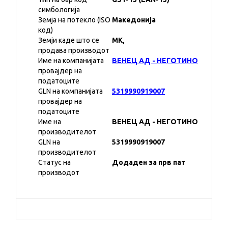
симбологија
Земја на потекло (ISO
Македонија
код)
Земји каде што се
MK,
продава производот
Име на компанијата
ВЕНЕЦ АД - НЕГОТИНО
провајдер на
податоците
GLN на компанијата
5319990919007
провајдер на
податоците
Име на
ВЕНЕЦ АД - НЕГОТИНО
производителот
GLN на
5319990919007
производителот
Статус на
Додаден за прв пат
производот