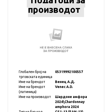
Податоци за
производот
Глобален број на
05319992100557
трговската единица
Име на брендот
Венец А.Д.
Име на брендот
Venec A.D.
(латиница)
Име на производот
Шардоне амфора
2024\Chardonnay
amphora 2024
Тип на бар код
GS1-13 (EAN-13)