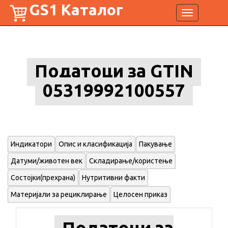
GS1 Каталог
Toggle
navigation
Податоци за GTIN
05319992100557
Индикатори
Опис и класификација
Пакување
Датуми/животен век
Складирање/користење
Состојки(прехрана)
Нутритивни факти
Материјали за рециклирање
Целосен приказ