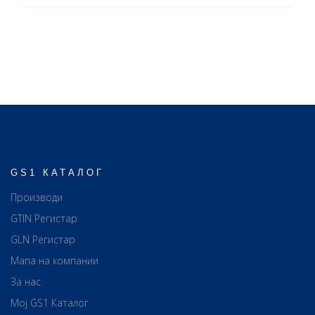
GS1 КАТАЛОГ
Производи
GTIN Регистар
GLN Регистар
Мапа на компании
За нас
Мој GS1 Каталог