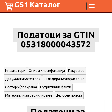
GS1 Каталог
Toggle
navigation
Податоци за GTIN
05318000043572
Индикатори
Опис и класификација
Пакување
Датуми/животен век
Складирање/користење
Состојки(прехрана)
Нутритивни факти
Материјали за рециклирање
Целосен приказ