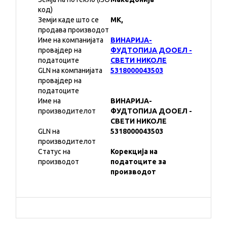
код)
Земји каде што се
MK,
продава производот
Име на компанијата
ВИНАРИЈА-
провајдер на
ФУДТОПИЈА ДООЕЛ -
податоците
СВЕТИ НИКОЛЕ
GLN на компанијата
5318000043503
провајдер на
податоците
Име на
ВИНАРИЈА-
производителот
ФУДТОПИЈА ДООЕЛ -
СВЕТИ НИКОЛЕ
GLN на
5318000043503
производителот
Статус на
Корекција на
производот
податоците за
производот