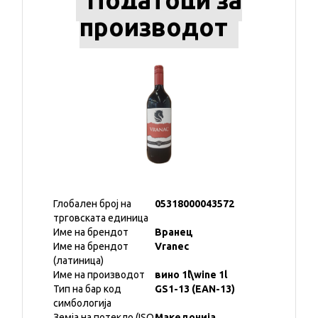
Податоци за
производот
Глобален број на
05318000043572
трговската единица
Име на брендот
Вранец
Име на брендот
Vranec
(латиница)
Име на производот
вино 1l\wine 1l
Тип на бар код
GS1-13 (EAN-13)
симбологија
Земја на потекло (ISO
Македонија