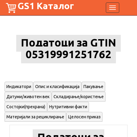
GS1 Каталог
Toggle
navigation
Податоци за GTIN
05319991251762
Индикатори
Опис и класификација
Пакување
Датуми/животен век
Складирање/користење
Состојки(прехрана)
Нутритивни факти
Материјали за рециклирање
Целосен приказ