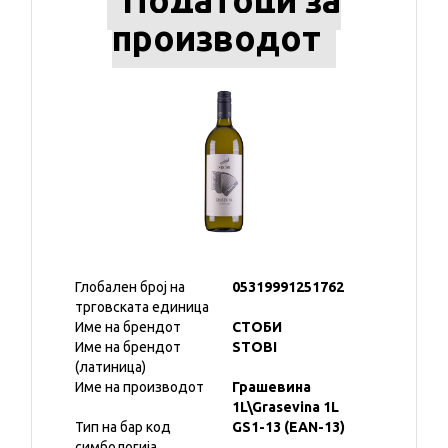
Податоци за
производот
Глобален број на
05319991251762
трговската единица
Име на брендот
СТОБИ
Име на брендот
STOBI
(латиница)
Име на производот
Грашевина
1L\Grasevina 1L
Тип на бар код
GS1-13 (EAN-13)
симбологија