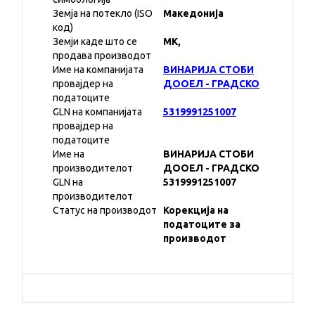
Земја на потекло (ISO
Македонија
код)
Земји каде што се
MK,
продава производот
Име на компанијата
ВИНАРИЈА СТОБИ
провајдер на
ДООЕЛ - ГРАДСКО
податоците
GLN на компанијата
5319991251007
провајдер на
податоците
Име на
ВИНАРИЈА СТОБИ
производителот
ДООЕЛ - ГРАДСКО
GLN на
5319991251007
производителот
Статус на производот
Корекција на
податоците за
производот