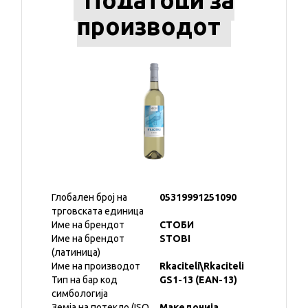
Податоци за
производот
Глобален број на
05319991251090
трговската единица
Име на брендот
СТОБИ
Име на брендот
STOBI
(латиница)
Име на производот
Rkaciteli\Rkaciteli
Тип на бар код
GS1-13 (EAN-13)
симбологија
Земја на потекло (ISO
Македонија