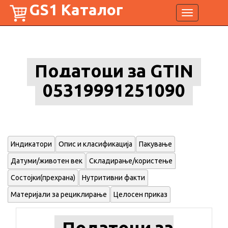
GS1 Каталог
Toggle
navigation
Податоци за GTIN
05319991251090
Индикатори
Опис и класификација
Пакување
Датуми/животен век
Складирање/користење
Состојки(прехрана)
Нутритивни факти
Материјали за рециклирање
Целосен приказ