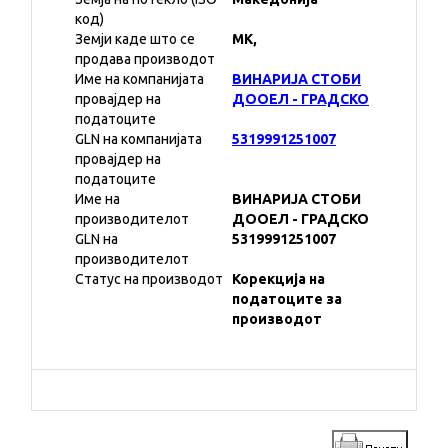
код)
Земји каде што се
MK,
продава производот
Име на компанијата
ВИНАРИЈА СТОБИ
провајдер на
ДООЕЛ - ГРАДСКО
податоците
GLN на компанијата
5319991251007
провајдер на
податоците
Име на
ВИНАРИЈА СТОБИ
производителот
ДООЕЛ - ГРАДСКО
GLN на
5319991251007
производителот
Статус на производот
Корекција на
податоците за
производот