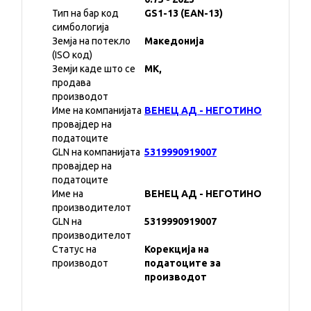
Тип на бар код
GS1-13 (EAN-13)
симбологија
Земја на потекло
Македонија
(ISO код)
Земји каде што се
MK,
продава
производот
Име на компанијата
ВЕНЕЦ АД - НЕГОТИНО
провајдер на
податоците
GLN на компанијата
5319990919007
провајдер на
податоците
Име на
ВЕНЕЦ АД - НЕГОТИНО
производителот
GLN на
5319990919007
производителот
Статус на
Корекција на
производот
податоците за
производот