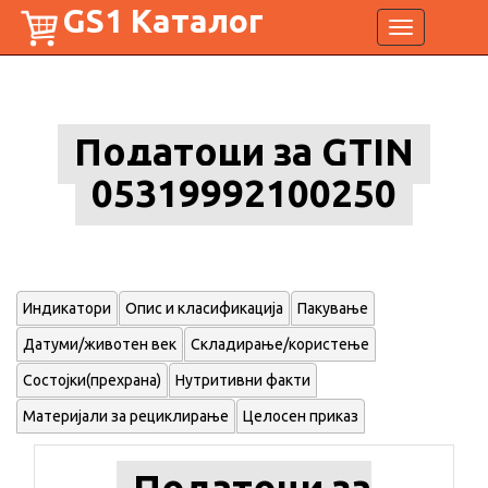
GS1 Каталог
Toggle
navigation
Податоци за GTIN
05319992100250
Индикатори
Опис и класификација
Пакување
Датуми/животен век
Складирање/користење
Состојки(прехрана)
Нутритивни факти
Материјали за рециклирање
Целосен приказ