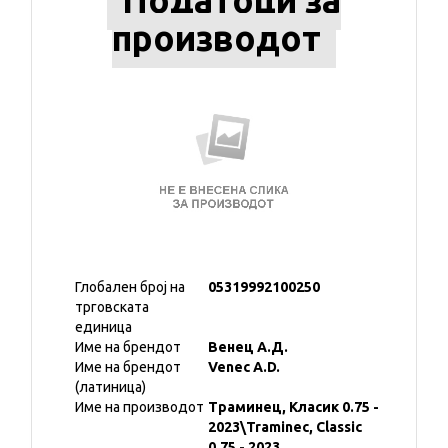
Податоци за
производот
Глобален број на
05319992100250
трговската
единица
Име на брендот
Венец А.Д.
Име на брендот
Venec A.D.
(латиница)
Име на производот
Траминец, Класик 0.75 -
2023\Traminec, Classic
0.75 - 2023