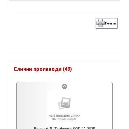
Слични производи (49)
Венец А.Д. Темјаника КОРИА 2025