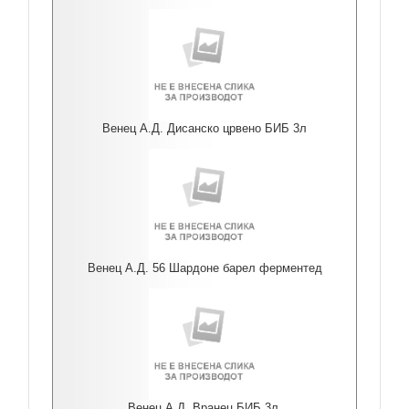
Венец А.Д. Дисанско црвено БИБ 3л
Венец А.Д. 56 Шардоне барел ферментед
Венец А.Д. Вранец БИБ 3л.