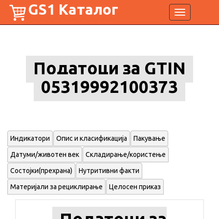
GS1 Каталог
Toggle
navigation
Податоци за GTIN
05319992100373
Индикатори
Опис и класификација
Пакување
Датуми/животен век
Складирање/користење
Состојки(прехрана)
Нутритивни факти
Материјали за рециклирање
Целосен приказ