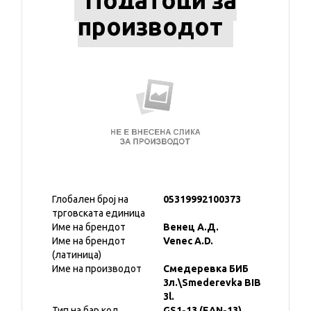
Податоци за
производот
Глобален број на
05319992100373
трговската единица
Име на брендот
Венец А.Д.
Име на брендот
Venec A.D.
(латиница)
Име на производот
Смедеревка БИБ
3л.\Smederevka BIB
3l.
Тип на бар код
GS1-13 (EAN-13)