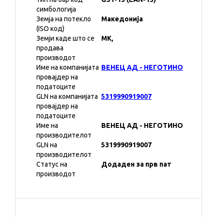
симбологија
Земја на потекло
Македонија
(ISO код)
Земји каде што се
MK,
продава
производот
Име на компанијата
ВЕНЕЦ АД - НЕГОТИНО
провајдер на
податоците
GLN на компанијата
5319990919007
провајдер на
податоците
Име на
ВЕНЕЦ АД - НЕГОТИНО
производителот
GLN на
5319990919007
производителот
Статус на
Додаден за прв пат
производот