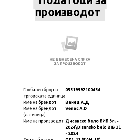
Податоци за
производот
Глобален број на
05319992100434
трговската единица
Име на брендот
Венец А.Д
Име на брендот
Venec A.D
(латиница)
Име на производот
Дисанско бело БИБ 3л. -
2024\Disansko belo BIB 3l.
- 2024
Тип на бар код
GS1-13 (EAN-13)