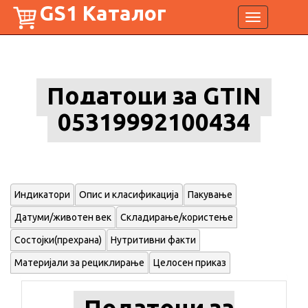
GS1 Каталог
Toggle
navigation
Податоци за GTIN
05319992100434
Индикатори
Опис и класификација
Пакување
Датуми/животен век
Складирање/користење
Состојки(прехрана)
Нутритивни факти
Материјали за рециклирање
Целосен приказ