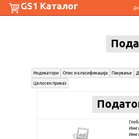
GS1 Каталог
До
Пода
Индикатори
Опис и класификација
Пакување
Д
Целосен приказ
Подато
Глоб
Име 
Име 