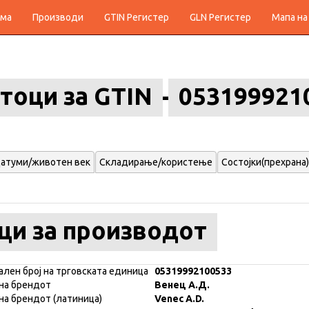
ма
Производи
GTIN Регистер
GLN Регистер
Мапа на
тоци за GTIN
053199921
атуми/животен век
Складирање/користење
Состојки(прехрана)
ци за производот
ален број на трговската единица
05319992100533
на брендот
Венец А.Д.
на брендот (латиница)
Venec A.D.