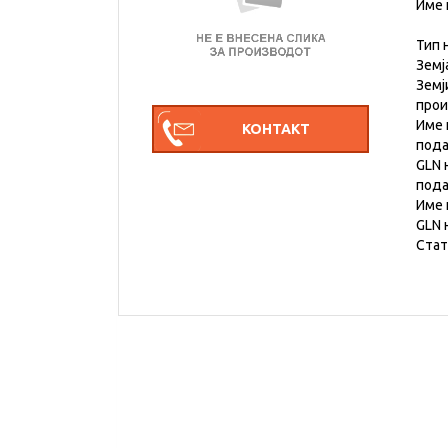
Име 
Тип 
Земј
Земј
про
Име 
под
GLN 
под
Име 
GLN 
Стат