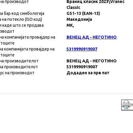
на производот
Вранец класик 2023\Vranec
Classic
на бар код симбологија
GS1-13 (EAN-13)
а на потекло (ISO код)
Македонија
и каде што се продава
MK,
изводот
на компанијата провајдер на
ВЕНЕЦ АД - НЕГОТИНО
атоците
на компанијата провајдер на
5319990919007
атоците
на производителот
ВЕНЕЦ АД - НЕГОТИНО
на производителот
5319990919007
ус на производот
Додаден за прв пат