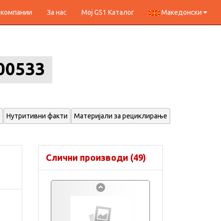
 компании
За нас
Мој GS1 Каталог
Македонски
00533
Нутритивни факти
Материјали за рециклирање
Слични производи (49)