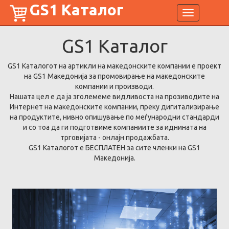
GS1 Каталог
Toggle
navigation
GS1
Каталог
GS1 Каталогот на артикли на македонските компании е проект
на GS1 Македонија за промовирање на македонските
компании и производи.
Нашата цел е да ја зголемеме видливоста на прозиводите на
Интернет на македонските компании, преку дигитализирање
на продуктите, нивно опишување по меѓународни стандарди
и со тоа да ги подготвиме компаниите за иднината на
трговијата - онлајн продажбата.
GS1 Каталогот е БЕСПЛАТЕН за сите членки на GS1
Македонија.