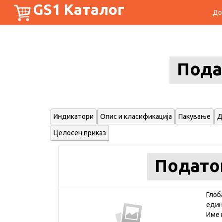
GS1 Каталог
До
Пода
Индикатори
Опис и класификација
Пакување
Д
Целосен приказ
Подато
Глоб
еди
Име 