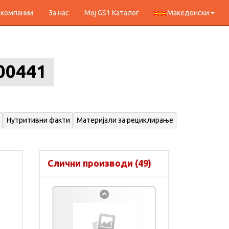
 компании
За нас
Мој GS1 Каталог
Македонски
00441
Нутритивни факти
Материјали за рециклирање
Слични производи (49)