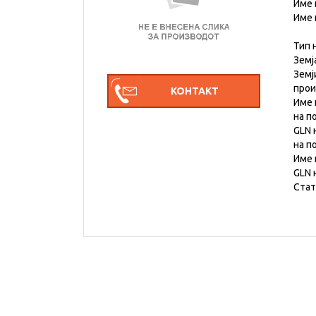
Име 
Име 
Тип 
Земј
Земј
про
Име 
на п
GLN 
на п
Име 
GLN 
Стат