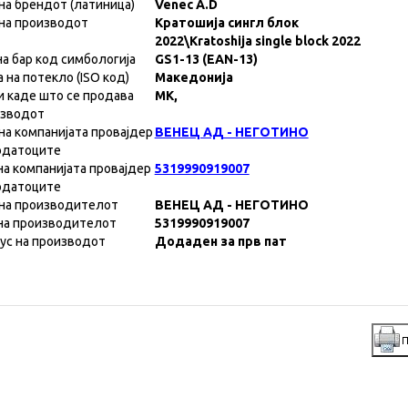
на брендот (латиница)
Venec A.D
на производот
Кратошија сингл блок
2022\Kratoshija single block 2022
на бар код симбологија
GS1-13 (EAN-13)
а на потекло (ISO код)
Македонија
и каде што се продава
MK,
изводот
на компанијата провајдер
ВЕНЕЦ АД - НЕГОТИНО
одатоците
на компанијата провајдер
5319990919007
одатоците
на производителот
ВЕНЕЦ АД - НЕГОТИНО
на производителот
5319990919007
ус на производот
Додаден за прв пат