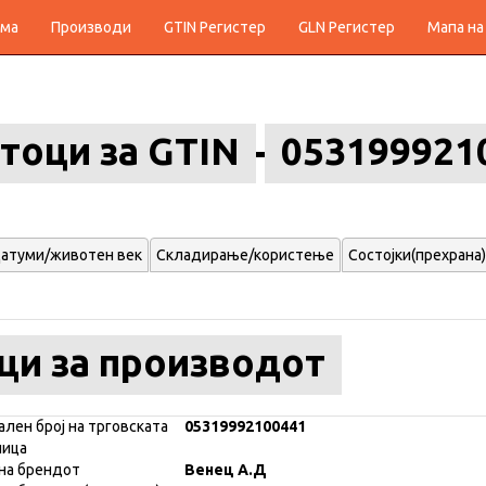
ма
Производи
GTIN Регистер
GLN Регистер
Мапа на
тоци за GTIN
053199921
атуми/животен век
Складирање/користење
Состојки(прехрана)
ци за производот
ален број на трговската
05319992100441
ница
на брендот
Венец А.Д