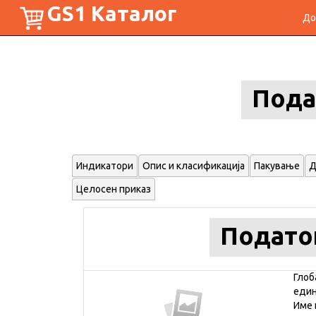
GS1 Каталог
До
Пода
Индикатори
Опис и класификација
Пакување
Д
Целосен приказ
Подато
Глоб
еди
Име 