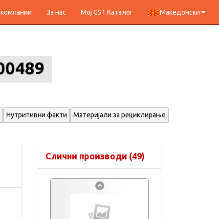
 компании
За нас
Мој GS1 Каталог
Македонски
00489
Нутритивни факти
Материјали за рециклирање
Слични производи (49)