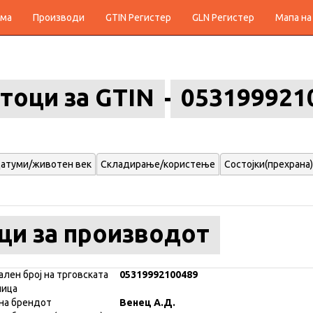
ма
Производи
GTIN Регистер
GLN Регистер
Мапа на
тоци за GTIN
053199921
атуми/животен век
Складирање/користење
Состојки(прехрана)
ци за производот
ален број на трговската
05319992100489
ница
на брендот
Венец А.Д.