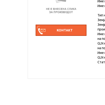
Име 
Име 
Тип 
Земј
Земј
про
Име 
на п
GLN 
на п
Име 
GLN 
Стат