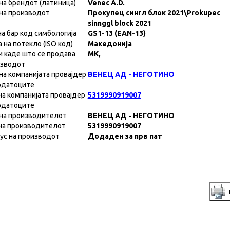
на брендот (латиница)
Venec A.D.
на производот
Прокупец сингл блок 2021\Prokupec
sinnggl block 2021
на бар код симбологија
GS1-13 (EAN-13)
а на потекло (ISO код)
Македонија
и каде што се продава
MK,
изводот
на компанијата провајдер
ВЕНЕЦ АД - НЕГОТИНО
одатоците
на компанијата провајдер
5319990919007
одатоците
на производителот
ВЕНЕЦ АД - НЕГОТИНО
на производителот
5319990919007
ус на производот
Додаден за прв пат