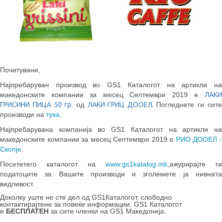
Почитувани,
Најпребаруван производ во GS1 Каталогот на артикли на
македонските компании за месец Септември 2019 е
ЛАКИ
ГРИСИНИ ПИЦА
50
гр.
од
ЛАКИ-ГРИЦ ДООЕЛ
.
Погледнете ги сит
производи на
тука
.
Најпребарувана компанија во GS1 Каталогот на артикли на
македонските компании за месец Септември 2019 е
РИО ДООЕЛ 
Скопје
.
Посететего каталогот на
www.gs1katalog.mk
,ажурирајте ги
податоците за Вашите производи и зголемете ја нивната
видливост.
Доколку уште не сте дел од GS1Каталогот, слободно
контактирајтене за повеќе информации. GS1 Каталогот
е
БЕСПЛАТЕН
за сите членки на GS1 Македонија.