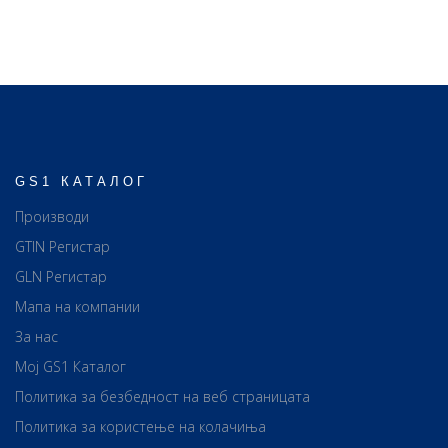
GS1 КАТАЛОГ
Производи
GTIN Регистар
GLN Регистар
Мапа на компании
За нас
Мој GS1 Каталог
Политика за безбедност на веб страницата
Политика за користење на колачиња