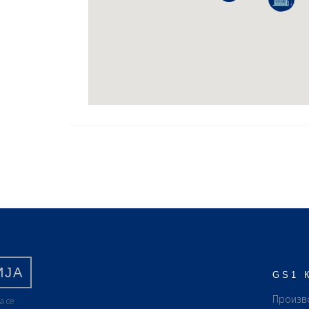
ИЈА
GS1 
Произв
а се