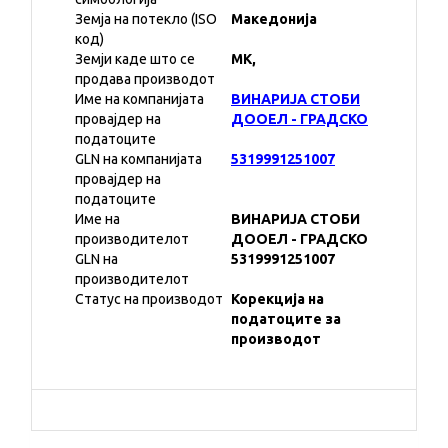
Земја на потекло (ISO
Македонија
код)
Земји каде што се
MK,
продава производот
Име на компанијата
ВИНАРИЈА СТОБИ
провајдер на
ДООЕЛ - ГРАДСКО
податоците
GLN на компанијата
5319991251007
провајдер на
податоците
Име на
ВИНАРИЈА СТОБИ
производителот
ДООЕЛ - ГРАДСКО
GLN на
5319991251007
производителот
Статус на производот
Корекција на
податоците за
производот