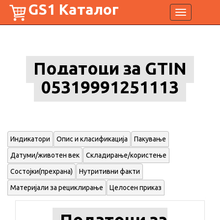
GS1 Каталог
Toggle
navigation
Податоци за GTIN
05319991251113
Индикатори
Опис и класификација
Пакување
Датуми/животен век
Складирање/користење
Состојки(прехрана)
Нутритивни факти
Материјали за рециклирање
Целосен приказ