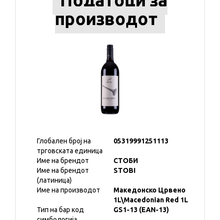
Податоци за
производот
Глобален број на
05319991251113
трговската единица
Име на брендот
СТОБИ
Име на брендот
STOBI
(латиница)
Име на производот
Македонско Црвено
1L\Macedonian Red 1L
Тип на бар код
GS1-13 (EAN-13)
симбологија