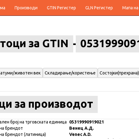
ма
Производи
GTIN Регистер
GLN Регистер
Мапа на
тоци за GTIN
053199909
атуми/животен век
Складирање/користење
Состојки(прехрана)
ци за производот
ален број на трговската единица
05319990919021
на брендот
Венец А.Д.
на брендот (латиница)
Venec A.D.