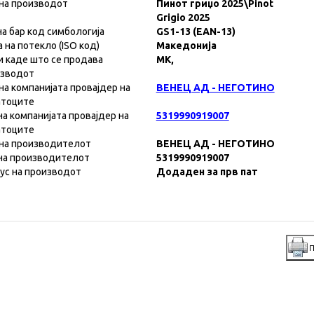
на производот
Пинот гриџо 2025\Pinot
Grigio 2025
на бар код симбологија
GS1-13 (EAN-13)
а на потекло (ISO код)
Македонија
и каде што се продава
MK,
изводот
на компанијата провајдер на
ВЕНЕЦ АД - НЕГОТИНО
атоците
на компанијата провајдер на
5319990919007
атоците
на производителот
ВЕНЕЦ АД - НЕГОТИНО
на производителот
5319990919007
ус на производот
Додаден за прв пат