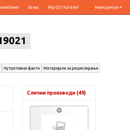
 компании
За нас
Мој GS1 Каталог
Македонски
19021
Нутритивни факти
Материјали за рециклирање
Слични производи (49)