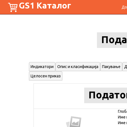
GS1 Каталог
До
Пода
Индикатори
Опис и класификација
Пакување
Д
Целосен приказ
Подато
Глоб
Име 
Име 