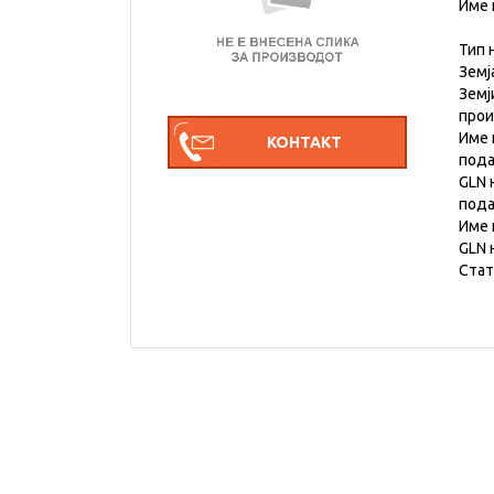
Име 
Тип 
Земј
Земј
про
Име 
под
GLN 
под
Име 
GLN 
Стат