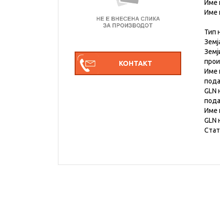
Име 
Име 
Тип 
Земј
Земј
про
Име 
под
GLN 
под
Име 
GLN 
Стат