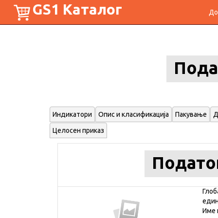
GS1 Каталог
До
Пода
Индикатори
Опис и класификација
Пакување
Д
Целосен приказ
Подато
Глоб
еди
Име 