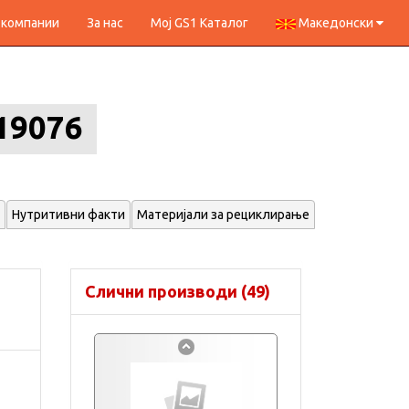
 компании
За нас
Мој GS1 Каталог
Македонски
19076
Нутритивни факти
Материјали за рециклирање
Слични производи (49)