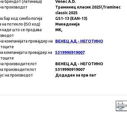
на брендот (латиница)
Venec A.D.
на производот
Траминец класик 2025\Traminec
classic 2025
на бар код симбологија
GS1-13 (EAN-13)
а на потекло (ISO код)
Македонија
и каде што се продава
MK,
изводот
на компанијата провајдер на
ВЕНЕЦ АД - НЕГОТИНО
атоците
на компанијата провајдер на
5319990919007
атоците
на производителот
ВЕНЕЦ АД - НЕГОТИНО
на производителот
5319990919007
ус на производот
Додаден за прв пат