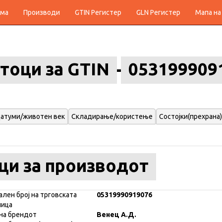
ма
Производи
GTIN Регистер
GLN Регистер
Мапа на
тоци за GTIN
053199909
атуми/животен век
Складирање/користење
Состојки(прехрана)
ци за производот
ален број на трговската
05319990919076
ница
на брендот
Венец А.Д.