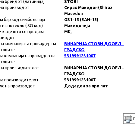
на брендот (латиница)
STOBI
на производот
Сирах Македон\Shiraz
Macedon
на бар код симбологија
GS1-13 (EAN-13)
а на потекло (ISO код)
Македонија
и каде што се продава
MK,
изводот
на компанијата провајдер на
ВИНАРИЈА СТОБИ ДООЕЛ -
атоците
ГРАДСКО
на компанијата провајдер на
5319991251007
атоците
на производителот
ВИНАРИЈА СТОБИ ДООЕЛ -
ГРАДСКО
на производителот
5319991251007
ус на производот
Додаден за прв пат