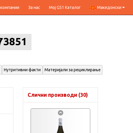
 компании
За нас
Мој GS1 Каталог
Македонски
73851
Нутритивни факти
Материјали за рециклирање
Слични производи (30)