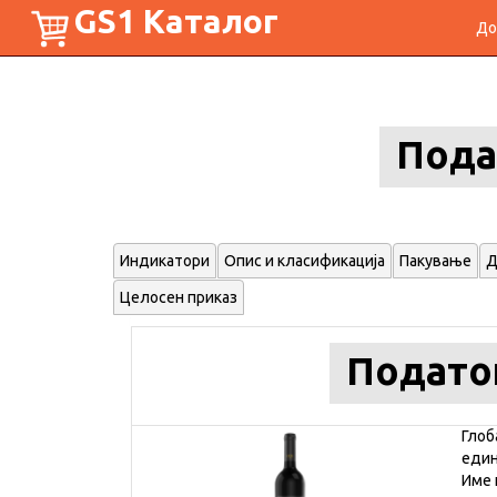
GS1 Каталог
До
Пода
Индикатори
Опис и класификација
Пакување
Д
Целосен приказ
Подато
Глоб
еди
Име 