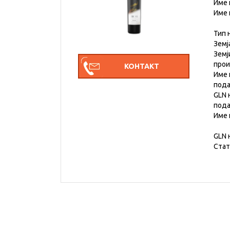
Име 
Име 
Тип 
Земј
Земј
про
Име 
под
GLN 
под
Име 
GLN 
Стат