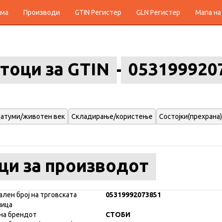
ма
Производи
GTIN Регистер
GLN Регистер
Мапа на
тоци за GTIN
053199920
атуми/животен век
Складирање/користење
Состојки(прехрана)
ци за производот
ален број на трговската
05319992073851
ница
на брендот
СТОБИ