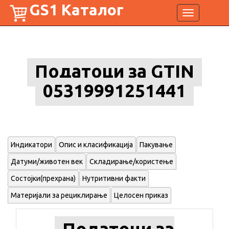
GS1 Каталог
Toggle
navigation
Податоци за GTIN
05319991251441
Индикатори
Опис и класификација
Пакување
Датуми/животен век
Складирање/користење
Состојки(прехрана)
Нутритивни факти
Материјали за рециклирање
Целосен приказ