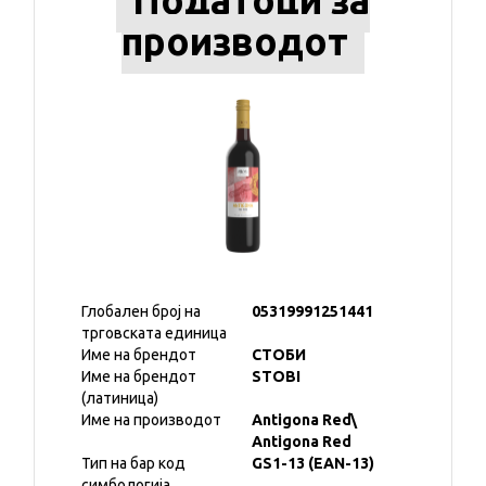
Податоци за
производот
Глобален број на
05319991251441
трговската единица
Име на брендот
СТОБИ
Име на брендот
STOBI
(латиница)
Име на производот
Antigona Red\
Antigona Red
Тип на бар код
GS1-13 (EAN-13)
симбологија