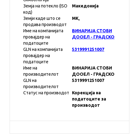
Земја на потекло (ISO
Македонија
код)
Земји каде што се
MK,
продава производот
Име на компанијата
ВИНАРИЈА СТОБИ
провајдер на
ДООЕЛ - ГРАДСКО
податоците
GLN на компанијата
5319991251007
провајдер на
податоците
Име на
ВИНАРИЈА СТОБИ
производителот
ДООЕЛ - ГРАДСКО
GLN на
5319991251007
производителот
Статус на производот
Корекција на
податоците за
производот