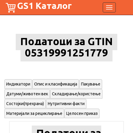
GS1 Каталог
Toggle
navigation
Податоци за GTIN
05319991251779
Индикатори
Опис и класификација
Пакување
Датуми/животен век
Складирање/користење
Состојки(прехрана)
Нутритивни факти
Материјали за рециклирање
Целосен приказ