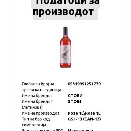
Податоци за
производот
Глобален број на
05319991251779
трговската единица
Име на брендот
СТОБИ
Име на брендот
STOBI
(латиница)
Име на производот
Розе 1L\Rose 1L
Тип на бар код
GS1-13 (EAN-13)
симбологија
Земја на потекло (ISO
Македонија