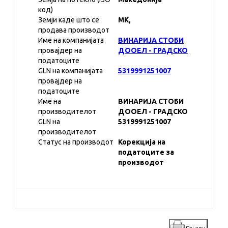
код)
Земји каде што се
MK,
продава производот
Име на компанијата
ВИНАРИЈА СТОБИ
провајдер на
ДООЕЛ - ГРАДСКО
податоците
GLN на компанијата
5319991251007
провајдер на
податоците
Име на
ВИНАРИЈА СТОБИ
производителот
ДООЕЛ - ГРАДСКО
GLN на
5319991251007
производителот
Статус на производот
Корекција на
податоците за
производот