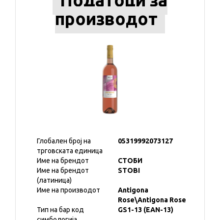
Податоци за
производот
Глобален број на
05319992073127
трговската единица
Име на брендот
СТОБИ
Име на брендот
STOBI
(латиница)
Име на производот
Antigona
Rоse\Antigona Rоse
Тип на бар код
GS1-13 (EAN-13)
симбологија