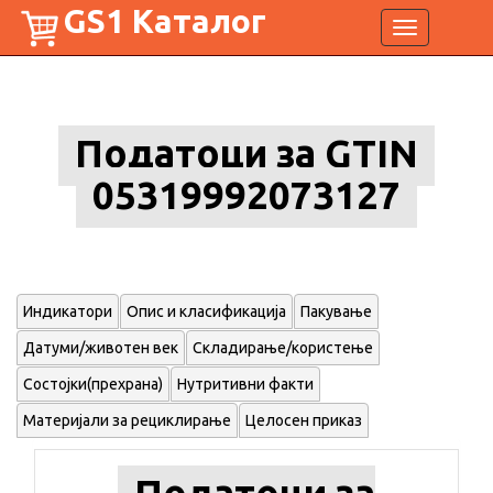
GS1 Каталог
Toggle
navigation
Податоци за GTIN
05319992073127
Индикатори
Опис и класификација
Пакување
Датуми/животен век
Складирање/користење
Состојки(прехрана)
Нутритивни факти
Материјали за рециклирање
Целосен приказ