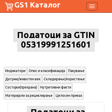
GS1 Каталог
Toggle
navigation
Податоци за GTIN
05319991251601
Индикатори
Опис и класификација
Пакување
Датуми/животен век
Складирање/користење
Состојки(прехрана)
Нутритивни факти
Материјали за рециклирање
Целосен приказ