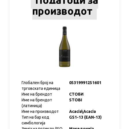
Податоци за
производот
Глобален број на
05319991251601
трговската единица
Име на брендот
СТОБИ
Име на брендот
STOBI
(латиница)
Име на производот
Acacia\Acacia
Тип на бар код
GS1-13 (EAN-13)
симбологија
Земја на потекло (ISO
Македонија