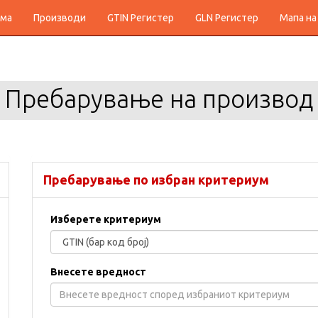
ма
Производи
GTIN Регистер
GLN Регистер
Мапа на
Пребарување на производ
Пребарување по избран критериум
Изберете критериум
Внесете вредност