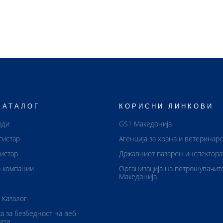
КАТАЛОГ
КОРИСНИ ЛИНКОВИ
оди
GS1 Македонија
гистар
Агенција за храна и ветеринар
истар
Државниот пазарен инспектора
 компании
Организација на потрошувачит
Македонија
 Каталог
а за безбедност на веб
ата