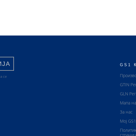
ИЈА
GS1 
Произв
а се
GTIN Ре
GLN Рег
Мапа на
За нас
Мој GS1
Политик
страниц