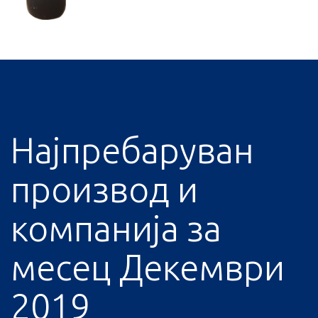
Најпребаруван
производ и
компанија за
месец Декември
2019