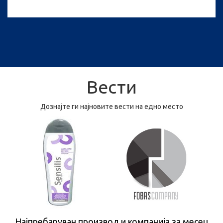
Вести
Дознајте ги најновите вести на едно место
Најпребаруван производ и компанија за месец