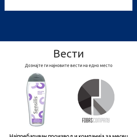
Вести
Дознајте ги најновите вести на едно место
Најпребаруван производ и компанија за месец