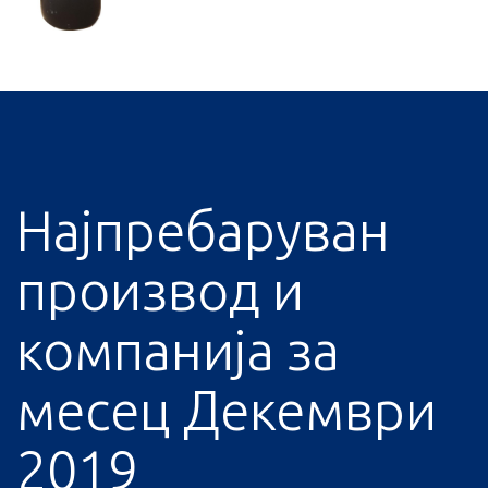
Најпребаруван
производ и
компанија за
месец Декември
2019