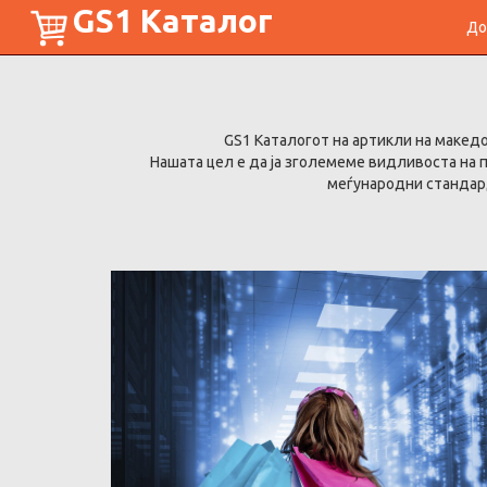
GS1 Каталог
До
GS1 Каталогот на артикли на макед
Нашата цел е да ја зголемеме видливоста на
меѓународни стандард