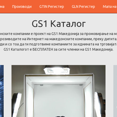
ма
Производи
GTIN Регистер
GLN Регистер
Мапа на
GS1
Каталог
онските компании е проект на GS1 Македонија за промовирање на 
 прозиводите на Интернет на македонските компании, преку дигит
и и со тоа да ги подготвиме компаниите за иднината на трговијата
GS1 Каталогот е БЕСПЛАТЕН за сите членки на GS1 Македонија.