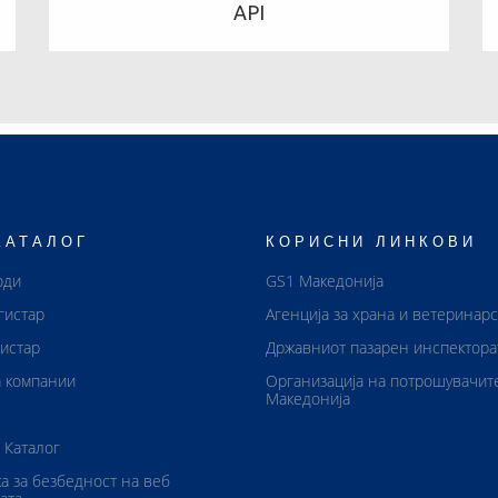
API
КАТАЛОГ
КОРИСНИ ЛИНКОВИ
оди
GS1 Македонија
гистар
Агенција за храна и ветеринар
истар
Државниот пазарен инспектора
 компании
Организација на потрошувачит
Македонија
 Каталог
а за безбедност на веб