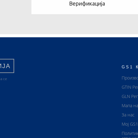
Верификација
ИЈА
GS1 
Произв
а се
GTIN Ре
GLN Рег
Мапа на
За нас
Мој GS1
Политик