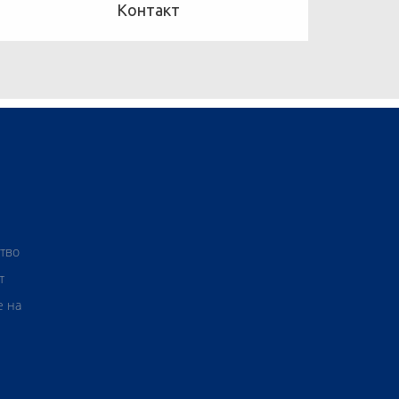
Контакт
ство
т
е на